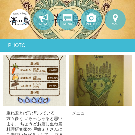
NEWS
MENU
PHOTO
MAP
PHOTO
重ね煮とは⁇と思っている
メニュー
方々多く いらっしゃると思い
ます。 ちょうどお店に重ね煮
料理研究家の 戸練ミナさんに
ご来店いただきまして、 戸練