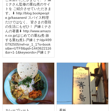
ミナさん監修の重ね煮のサイ
トを ご紹介させていただきま
す。⬇︎ http://blog.bookpeopl
e.jp/kasaneni/ スパイス料理
だけではなく、 皆さまの普段
の生活にもぜひ！ 戸練ミナさ
んの著書⬇︎ http://www.amazo
n.co.jp/はじめての重ね煮-旅
する重ね煮1-戸練ミナ/dp/499
0792505/ref=sr_1_1?s=book
s&ie=UTF8&qid=1443622116
&sr=1-1&keywords=戸練ミナ
カレープレート
看板