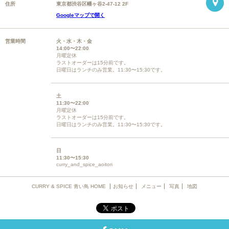
住所
東京都渋谷区幡ヶ谷2-47-12 2F
Googleマップで開く
営業時間
火・水・木・金
14:00〜22:00
月曜定休
ラストオーダーは15分前です。
日曜日はランチのみ営業。11:30〜15:30です。
土
11:30〜22:00
月曜定休
ラストオーダーは15分前です。
日曜日はランチのみ営業。11:30〜15:30です。
日
11:30〜15:30
curry_and_spice_aoitori
CURRY & SPICE 青い鳥 HOME
お知らせ
メニュー
写真
地図