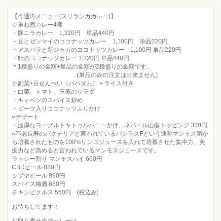
【今週のメニュー(スリランカカレー)】
☆重ね煮カレー4種
・豚ニラカレー 1,320円 単品440円
・豆とゼンマイのココナッツカレー 1,100円 単品220円
・アスパラと新ジャガのココナッツカレー 1,100円 単品220円
・鯖のココナッツカレー 1,320円 単品440円
＊1種盛りの金額+単品の金額が2種盛りの金額です。
(単品のみの注文は出来ません)
☆副菜+豆せんべい（パパダム）＋ライス付き
・白菜、トマト、玉葱のサラダ
・キャベツのスパイス炒め
・ビーツ入りココナッツふりかけ
○デザート
・濃厚なヨーグルトキトゥルハニーがけ、ネパール山椒トッピング 330円
○不老長寿のバクテリアと言われているバシラスFという通称マンモス菌か
ら培養されたものを100%リンゴジュースを入れて培養させた集中力、免
疫力など高めると言われているマンモスジュースです。
ラッシー割り マンモスハイ 660円
CBDビール 880円
シブヤビール 990円
スパイス梅酒 660円
チキンピクルス 550円 (税込み)
お待ちしてます！
お取り寄せ冷凍カレーは