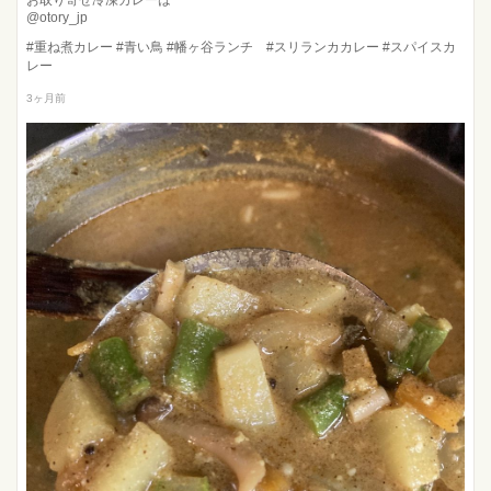
@otory_jp
#重ね煮カレー #青い鳥 #幡ヶ谷ランチ #スリランカカレー #スパイスカ
レー
3ヶ月前