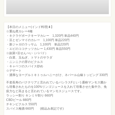
【本日のメニュー(インド料理)⬇︎】
☆重ね煮カレー4種
・キクラゲポークキーマカレー 1,320円 単品440円
・豆とゼンマイのカレー 1,100円 単品220円
・新ジャガのラッサム 1,100円 単品220円
・エビのココナッツカレー 1,430円 単品550円
☆副菜+豆せんべい（パパド）
・白菜、玉ねぎ、トマトのサラダ
・ニンニクの芽のピクルス
・キャベツのスパイス炒め
☆デザート
・濃厚なヨーグルトキトゥルハニーがけ、ネパール山椒トッピング 330円
不老長寿のバクテリアと言われているバシラスFという通称マンモス菌か
ら培養されたものを100%リンゴジュースを入れて培養させた集中力、免
疫力など高まると言われているマンモスジュースです。
ラッシー割り キンミヤ割り 660円
CBDビール 880円
チキンピクルス 550円
スパイス梅酒 660円 (税込み表記です)