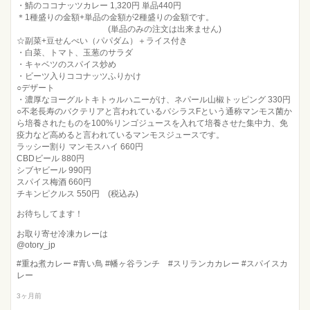
・鯖のココナッツカレー 1,320円 単品440円
＊1種盛りの金額+単品の金額が2種盛りの金額です。
(単品のみの注文は出来ません)
☆副菜+豆せんべい（パパダム）＋ライス付き
・白菜、トマト、玉葱のサラダ
・キャベツのスパイス炒め
・ビーツ入りココナッツふりかけ
○デザート
・濃厚なヨーグルトキトゥルハニーがけ、ネパール山椒トッピング 330円
○不老長寿のバクテリアと言われているバシラスFという通称マンモス菌か
ら培養されたものを100%リンゴジュースを入れて培養させた集中力、免
疫力など高めると言われているマンモスジュースです。
ラッシー割り マンモスハイ 660円
CBDビール 880円
シブヤビール 990円
スパイス梅酒 660円
チキンピクルス 550円 (税込み)
お待ちしてます！
お取り寄せ冷凍カレーは
@otory_jp
#重ね煮カレー #青い鳥 #幡ヶ谷ランチ #スリランカカレー #スパイスカ
レー
3ヶ月前