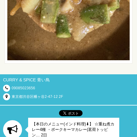
CURRY & SPICE 青い鳥
09085023656
東京都渋谷区幡ヶ谷2-47-12 2F
【本日のメニュー(インド料理)⬇︎】 ☆重ね煮カ
レー4種 ・ポークキーマカレー(茗荷トッピ
ン… 2日