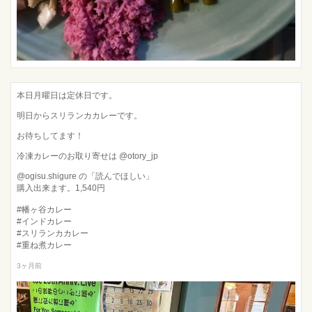
本日月曜日は定休日です。
明日からスリランカカレーです。
お待ちしてます！
冷凍カレーのお取り寄せは @otory_jp
@ogisu.shigure の「読んでほしい」
購入出来ます。1,540円
#幡ヶ谷カレー
#インドカレー
#スリランカカレー
#重ね煮カレー
3ヶ月前