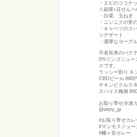
・エビのココナッツ
☆副菜+豆せんべい
・白菜、玉ねぎ
・ニンニクの芽
・キャベツのス
☆デザート
・濃厚なヨーグル
不老長寿のバク
0%リンゴジ
スです。
ラッシー割り キン
CBDビール 8
チキンピクルス 
スパイス梅酒 66
お取り寄せ冷凍
@otory_jp
#お取り寄せカレ
#マンモスジュー
#幡ヶ谷カレー