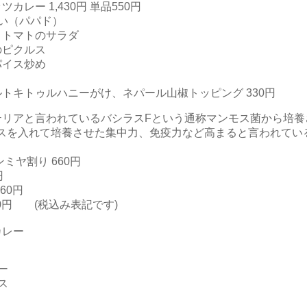
カレー 1,430円 単品550円
（パパド）
、トマトのサラダ
のピクルス
パイス炒め
トキトゥルハニーがけ、ネパール山椒トッピング 330円
テリアと言われているバシラスFという通称マンモス菌から培養
ュースを入れて培養させた集中力、免疫力など高まると言われてい
ミヤ割り 660円
80円
660円
0円 (税込み表記です)
カレー
ー
ス