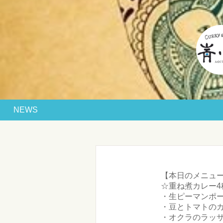
NEWS
【本日のメニュー(
☆重ね煮カレー4
・生ピーマンポーク
・豆とトマトのカレ
・オクラのラッサム