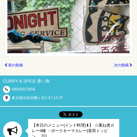
前の投稿
次の投稿
CURRY & SPICE 青い鳥
09085023656
東京都渋谷区幡ヶ谷2-47-12 2F
【本日のメニュー(インド料理)⬇︎】 ☆重ね煮カ
レー4種 ・ポークキーマカレー(茗荷トッピ
ン… 2日