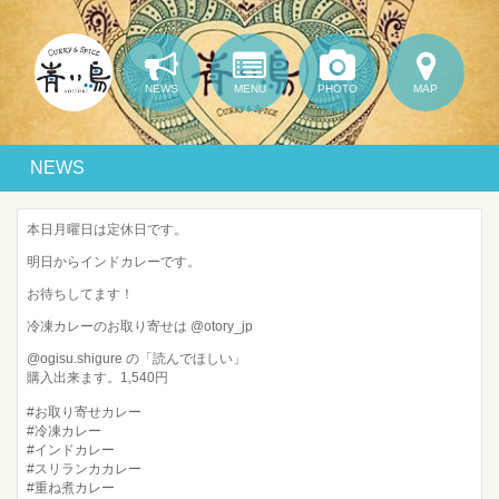
NEWS
MENU
PHOTO
MAP
NEWS
本日月曜日は定休日です。
明日からインドカレーです。
お待ちしてます！
冷凍カレーのお取り寄せは @otory_jp
@ogisu.shigure の「読んでほしい」
購入出来ます。1,540円
#お取り寄せカレー
#冷凍カレー
#インドカレー
#スリランカカレー
#重ね煮カレー